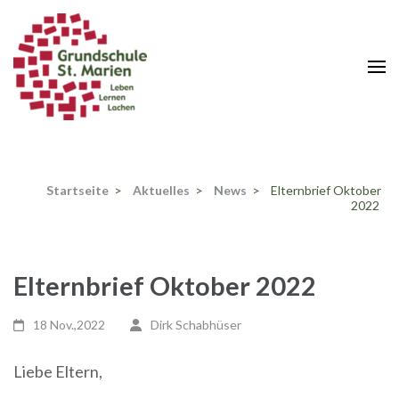
Zum
Inhalt
springen
(Enter
drücken)
Startseite
>
Aktuelles
>
News
>
Elternbrief Oktober
2022
Elternbrief Oktober 2022
18 Nov.,2022
Dirk Schabhüser
Liebe Eltern,