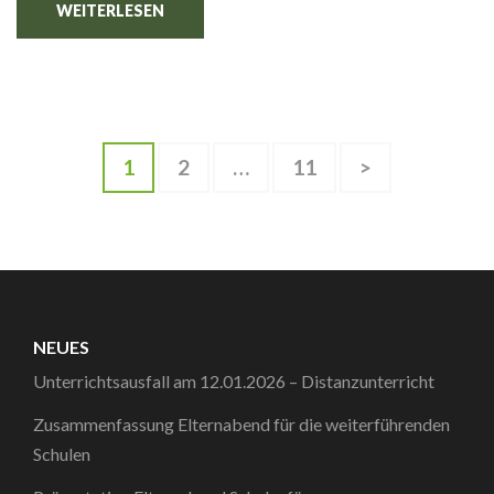
WEITERLESEN
Seitennummerierung
Seite
Seite
Seite
1
2
…
11
>
der
Beiträge
NEUES
Unterrichtsausfall am 12.01.2026 – Distanzunterricht
Zusammenfassung Elternabend für die weiterführenden
Schulen