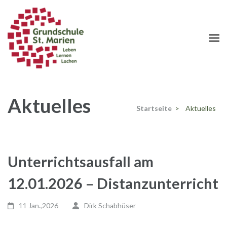
Zum
Inhalt
springen
(Enter
drücken)
Aktuelles
Startseite
>
Aktuelles
Unterrichtsausfall am
12.01.2026 – Distanzunterricht
11 Jan.,2026
Dirk Schabhüser